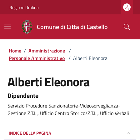
Regione Umbria
Comune di Città di Castello
Home
/
Amministrazione
/
Personale Amministrativo
/
Alberti Eleonora
Alberti Eleonora
Dipendente
Servizio Procedure Sanzionatorie-Videosorveglianza-
Gestione Z.T.L., Ufficio Centro Storico/Z.T.L., Ufficio Verbali
INDICE DELLA PAGINA