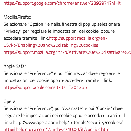
https://support.google.com/chrome/answer/2392971?hl=it
MozillaFirefox
Selezionare "Opzioni" e nella finestra di pop up selezionare
"Privacy" per regolare le impostazioni dei cookie, oppure
accedere tramite i link:
http://support.mozilla.org/en-
US/kb/Enabling%20and%20disabling%20cookies
https://support.mozilla.org/it/kb/Attivare%20e%20disattivare%
Apple Safari
Selezionare "Preferenze" e poi "Sicurezza" dove regolare le
impostazioni dei cookie oppure accedere tramite il link:
https://support.apple.com/it-it/HT201265
Opera
Selezionare "Preferenze", poi "Avanzate" e poi "Cookie" dove
regolare le impostazioni dei cookie oppure accedere tramite il
link: http://www.opera.com/help/tutorials/security/cookies/
http://help.opera.com/Windows/10.00/it/cookies.html