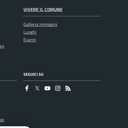
VIVERE IL COMUNE
Galleria immagini
Luoghi
Eventi
oni
SEGUICI SU
Faceboook
Twitter
Youtube
Instagram
RSS
ale