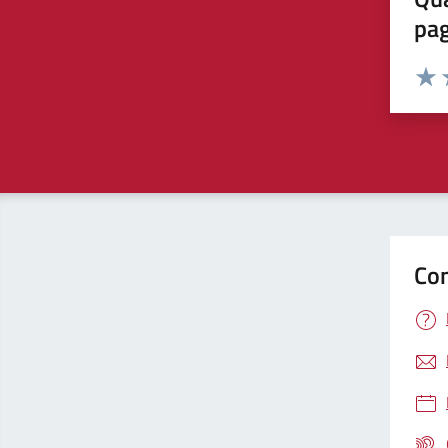
pa
Valuta 
Valut
V
Con