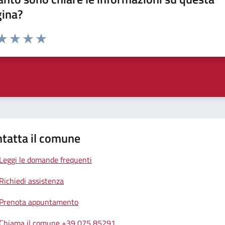
gina?
da 1 a 5 stelle la pagina
a 1 stelle su 5
aluta 2 stelle su 5
Valuta 3 stelle su 5
Valuta 4 stelle su 5
Valuta 5 stelle su 5
tatta il comune
Leggi le domande frequenti
Richiedi assistenza
Prenota appuntamento
Chiama il comune +39 075 85291