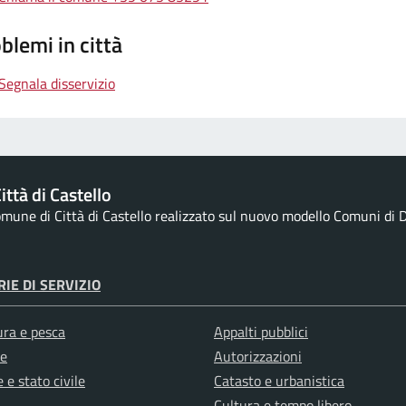
blemi in città
Segnala disservizio
ttà di Castello
Comune di Città di Castello realizzato sul nuovo modello Comuni di De
IE DI SERVIZIO
ura e pesca
Appalti pubblici
e
Autorizzazioni
 e stato civile
Catasto e urbanistica
Cultura e tempo libero