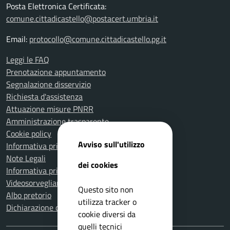
Posta Elettronica Certificata:
comune.cittadicastello@postacert.umbria.it
Email:
protocollo@comune.cittadicastello.pg.it
Leggi le FAQ
Prenotazione appuntamento
Segnalazione disservizio
Richiesta d'assistenza
Attuazione misure PNRR
Amministrazione trasparente
Cookie policy
Avviso sull'utilizzo
Informativa privacy
Note Legali
dei cookies
Informativa privacy Polizia Locale
Videosorveglianza e privacy
Questo sito non
Albo pretorio
utilizza tracker o
Dichiarazione di accessibilità
cookie diversi da
quelli tecnici