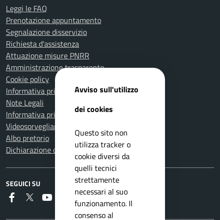
Leggi le FAQ
Prenotazione appuntamento
Segnalazione disservizio
Richiesta d'assistenza
Attuazione misure PNRR
Amministrazione trasparente
Cookie policy
Avviso sull'utilizzo
Informativa privacy
Note Legali
dei cookies
Informativa privacy Polizia Locale
Videosorveglianza e privacy
Questo sito non
Albo pretorio
utilizza tracker o
Dichiarazione di accessibilità
cookie diversi da
quelli tecnici
strettamente
SEGUICI SU
necessari al suo
Faceboook
Twitter
Youtube
Instagram
RSS
funzionamento. Il
consenso al