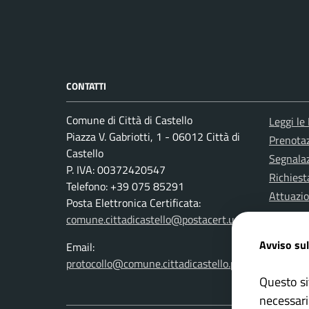
CONTATTI
Comune di Città di Castello
Leggi le
Piazza V. Gabriotti, 1 - 06012 Città di
Prenota
Castello
Segnalaz
P. IVA: 00372420547
Richiest
Telefono: +39 075 85291
Attuazi
Posta Elettronica Certificata:
comune.cittadicastello@postacert.umbria.it
Avviso sul
Email:
protocollo@comune.cittadicastello.pg.it
Questo si
necessari