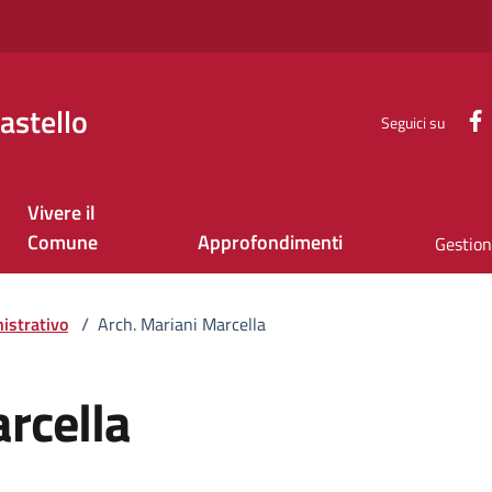
astello
Seguici su
Vivere il
Comune
Approfondimenti
Gestione
istrativo
/
Arch. Mariani Marcella
rcella