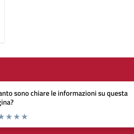
nto sono chiare le informazioni su questa
gina?
da 1 a 5 stelle la pagina
a 1 stelle su 5
aluta 2 stelle su 5
Valuta 3 stelle su 5
Valuta 4 stelle su 5
Valuta 5 stelle su 5