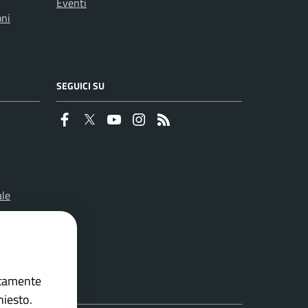
Eventi
oni
SEGUICI SU
Faceboook
Twitter
Youtube
Instagram
RSS
ale
ettamente
hiesto.