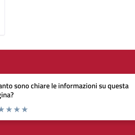
nto sono chiare le informazioni su questa
gina?
da 1 a 5 stelle la pagina
a 1 stelle su 5
aluta 2 stelle su 5
Valuta 3 stelle su 5
Valuta 4 stelle su 5
Valuta 5 stelle su 5