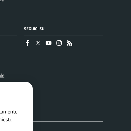
SEGUICI SU
Faceboook
Twitter
Youtube
Instagram
RSS
ale
ettamente
hiesto.