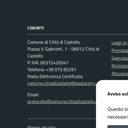
CONTATTI
Comune di Città di Castello
Leggi le
Piazza V. Gabriotti, 1 - 06012 Città di
Prenota
Castello
Segnalaz
P. IVA: 00372420547
Richiest
Telefono: +39 075 85291
Attuazi
Posta Elettronica Certificata:
comune.cittadicastello@postacert.umbria.it
Avviso sul
Email:
protocollo@comune.cittadicastello.pg.it
Questo si
necessari
Mappa del sito