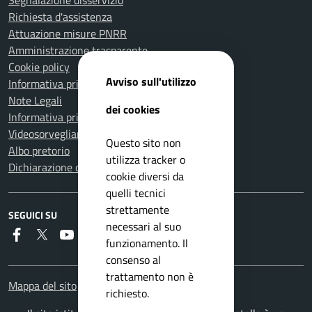
Segnalazione disservizio
Richiesta d'assistenza
Attuazione misure PNRR
Amministrazione trasparente
Cookie policy
Avviso sull'utilizzo
Informativa privacy
Note Legali
dei cookies
Informativa privacy Polizia Locale
Videosorveglianza e privacy
Questo sito non
Albo pretorio
utilizza tracker o
Dichiarazione di accessibilità
cookie diversi da
quelli tecnici
strettamente
SEGUICI SU
necessari al suo
Faceboook
Twitter
Youtube
Instagram
RSS
funzionamento. Il
consenso al
trattamento non è
Mappa del sito
richiesto.