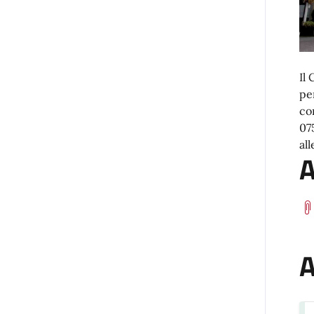
Il
pe
co
07
all
A
A