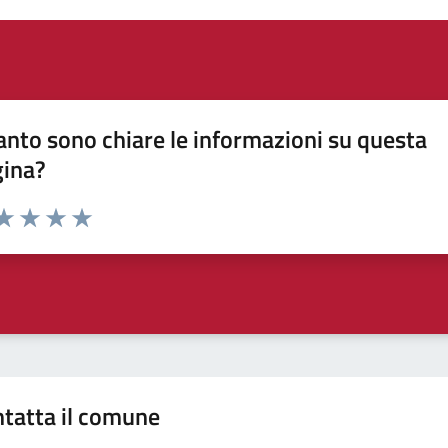
nto sono chiare le informazioni su questa
gina?
da 1 a 5 stelle la pagina
a 1 stelle su 5
aluta 2 stelle su 5
Valuta 3 stelle su 5
Valuta 4 stelle su 5
Valuta 5 stelle su 5
tatta il comune