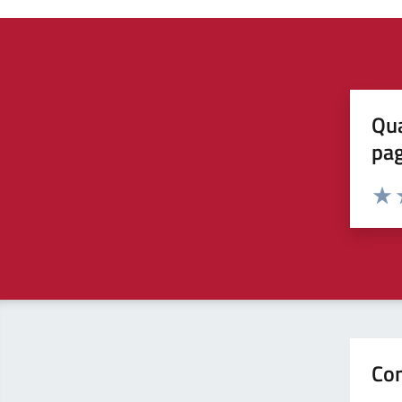
Qua
pa
Valuta 
Valut
V
Con