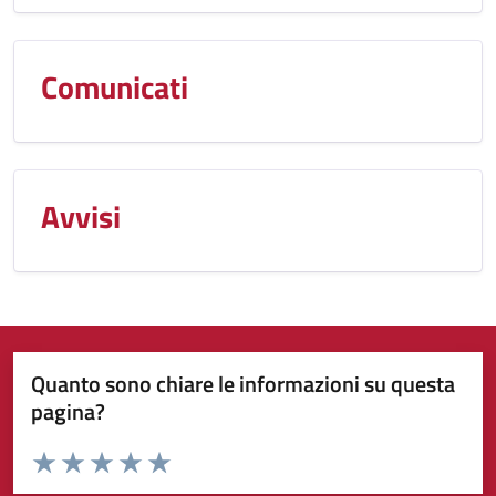
Comunicati
Avvisi
Quanto sono chiare le informazioni su questa
pagina?
Valuta da 1 a 5 stelle la pagina
Valuta 1 stelle su 5
Valuta 2 stelle su 5
Valuta 3 stelle su 5
Valuta 4 stelle su 5
Valuta 5 stelle su 5