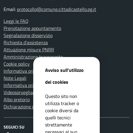
Email:
protocollo@comune.cittadicastello.pg.it
Leggi le FAQ
Prenotazione appuntamento
Segnalazione disservizio
Richiesta d'assistenza
Attuazione misure PNRR
Amministrazione trasparente
Cookie policy
Avviso sull'utilizzo
Informativa privacy
Note Legali
dei cookies
Informativa privacy Polizia Locale
Videosorveglianza e privacy
Questo sito non
Albo pretorio
utilizza tracker o
Dichiarazione di accessibilità
cookie diversi da
quelli tecnici
strettamente
SEGUICI SU
necessari al suo