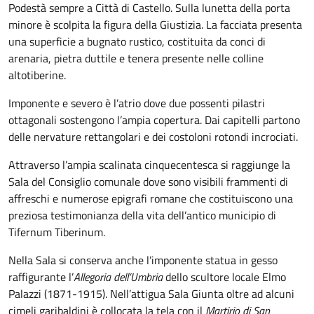
Podestà sempre a Città di Castello. Sulla lunetta della porta
minore è scolpita la figura della Giustizia. La facciata presenta
una superficie a bugnato rustico, costituita da conci di
arenaria, pietra duttile e tenera presente nelle colline
altotiberine.
Imponente e severo è l’atrio dove due possenti pilastri
ottagonali sostengono l’ampia copertura. Dai capitelli partono
delle nervature rettangolari e dei costoloni rotondi incrociati.
Attraverso l’ampia scalinata cinquecentesca si raggiunge la
Sala del Consiglio comunale dove sono visibili frammenti di
affreschi e numerose epigrafi romane che costituiscono una
preziosa testimonianza della vita dell’antico municipio di
Tifernum Tiberinum.
Nella Sala si conserva anche l’imponente statua in gesso
raffigurante l’
Allegoria dell’Umbria
dello scultore locale Elmo
Palazzi (1871-1915). Nell’attigua Sala Giunta oltre ad alcuni
cimeli garibaldini è collocata la tela con il
Martirio di San