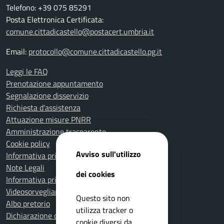
Telefono: +39 075 85291
Posta Elettronica Certificata:
comune.cittadicastello@postacert.umbria.it
Email:
protocollo@comune.cittadicastello.pg.it
Leggi le FAQ
Prenotazione appuntamento
Segnalazione disservizio
Richiesta d'assistenza
Attuazione misure PNRR
Amministrazione trasparente
Cookie policy
Avviso sull'utilizzo
Informativa privacy
Note Legali
dei cookies
Informativa privacy Polizia Locale
Videosorveglianza e privacy
Questo sito non
Albo pretorio
utilizza tracker o
Dichiarazione di accessibilità
cookie diversi da