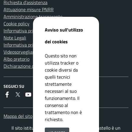
Richiesta d'assistenza
Attuazione misure PNRR
Amministrazione trasparente
Cookie policy
Avviso sull'utilizzo
Informativa privacy
Note Legali
dei cookies
Informativa privacy Polizia Locale
Videosorveglianza e privacy
Questo sito non
Albo pretorio
utilizza tracker o
Dichiarazione di accessibilità
cookie diversi da
quelli tecnici
strettamente
SEGUICI SU
necessari al suo
Faceboook
Twitter
Youtube
Instagram
RSS
funzionamento. Il
consenso al
trattamento non è
Mappa del sito
richiesto.
Il sito istituzionale del Comune di Città di Castello è un