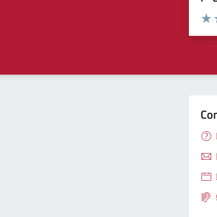
Valuta 
Valut
V
Con