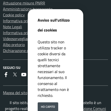
Attuazione misure PNRR
Amministrazione trasparente
Cookie policy
Avviso sull'utilizzo
Informativa privacy
Note Legali
dei cookies
Informativa privacy Polizia Locale
Videosorveglianza e privacy
Questo sito non
Albo pretorio
utilizza tracker o
Dichiarazione di accessibilità
cookie diversi da
quelli tecnici
strettamente
SEGUICI SU
necessari al suo
Faceboook
Twitter
Youtube
Instagram
RSS
funzionamento. Il
consenso al
trattamento non è
Mappa del sito
richiesto.
Il sito istituzionale del Comune di Città di Castello è un
HO CAPITO
progetto realizzato da
ISWEB S.p.A.
con la
Soluzione Comuni