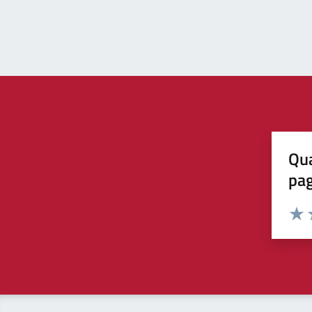
Qua
pa
Valuta 
Valut
V