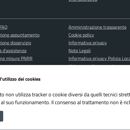
 FAQ
Amministrazione trasparente
zione appuntamento
Cookie policy
ione disservizio
Informativa privacy
a d'assistenza
Note Legali
one misure PNRR
Informativa privacy Polizia Loc
Videosorveglianza e privacy
Albo pretorio
l'utilizzo dei cookies
Dichiarazione di accessibilità
to non utilizza tracker o cookie diversi da quelli tecnici str
 al suo funzionamento. Il consenso al trattamento non è ric
une di Città di Castello è un progetto realizzato da
ISWEB S.p.A.
con