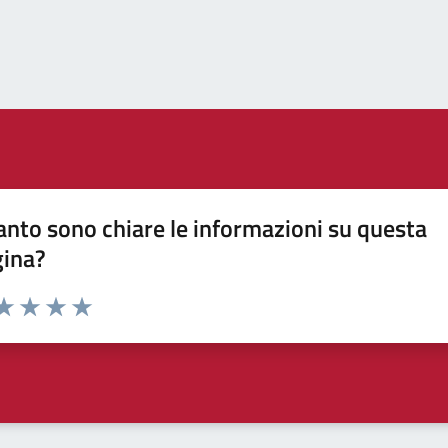
nto sono chiare le informazioni su questa
gina?
da 1 a 5 stelle la pagina
a 1 stelle su 5
aluta 2 stelle su 5
Valuta 3 stelle su 5
Valuta 4 stelle su 5
Valuta 5 stelle su 5