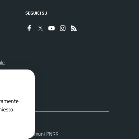
SEGUICI SU
Faceboook
Twitter
Youtube
Instagram
RSS
ale
ettamente
hiesto.
 la
Soluzione Comuni PNRR