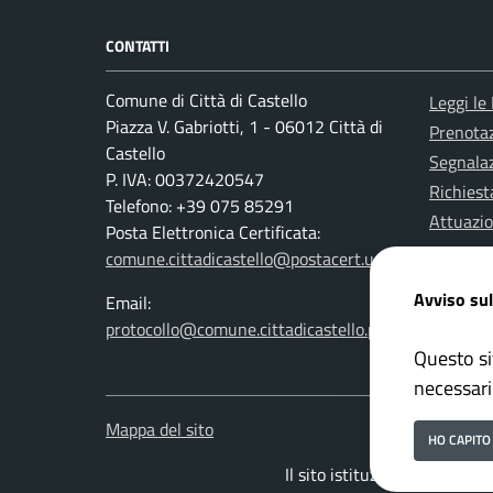
CONTATTI
Comune di Città di Castello
Leggi le
Piazza V. Gabriotti, 1 - 06012 Città di
Prenota
Castello
Segnalaz
P. IVA: 00372420547
Richiest
Telefono: +39 075 85291
Attuazi
Posta Elettronica Certificata:
comune.cittadicastello@postacert.umbria.it
Avviso sul
Email:
protocollo@comune.cittadicastello.pg.it
Questo si
necessari
Mappa del sito
HO CAPITO
Il sito istituzionale del Com