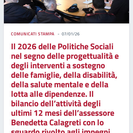
COMUNICATI STAMPA
07/01/26
Il 2026 delle Politiche Sociali
nel segno delle progettualità e
degli interventi a sostegno
delle famiglie, della disabilità,
della salute mentale e della
lotta alle dipendenze. Il
bilancio dell’attività degli
ultimi 12 mesi dell’assessore
Benedetta Calagreti con lo
sguardo rivolto agli impegni