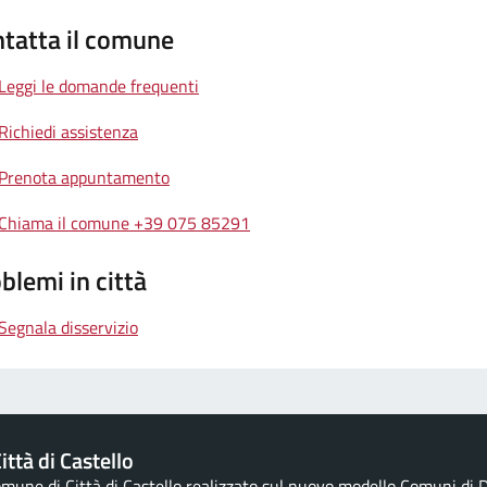
tatta il comune
Leggi le domande frequenti
Richiedi assistenza
Prenota appuntamento
Chiama il comune +39 075 85291
blemi in città
Segnala disservizio
ttà di Castello
Comune di Città di Castello realizzato sul nuovo modello Comuni di De