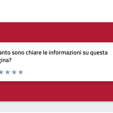
nto sono chiare le informazioni su questa
gina?
da 1 a 5 stelle la pagina
a 1 stelle su 5
aluta 2 stelle su 5
Valuta 3 stelle su 5
Valuta 4 stelle su 5
Valuta 5 stelle su 5