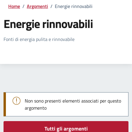
Home
/
Argomenti
/
Energie rinnovabili
Energie rinnovabili
Dettagli della notizia
Fonti di energia pulita e rinnovabile
Non sono presenti elementi associati per questo
argomento
Tutti gli argomenti