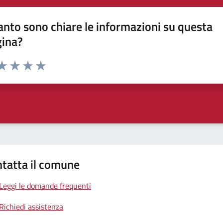
nto sono chiare le informazioni su questa
gina?
da 1 a 5 stelle la pagina
a 1 stelle su 5
aluta 2 stelle su 5
Valuta 3 stelle su 5
Valuta 4 stelle su 5
Valuta 5 stelle su 5
tatta il comune
Leggi le domande frequenti
Richiedi assistenza