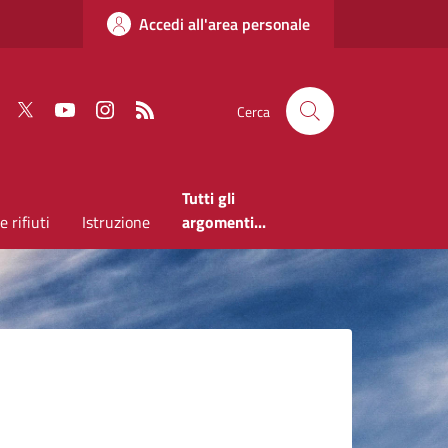
Accedi all'area personale
Faceboook
Twitter
Youtube
Instagram
RSS
Cerca
Tutti gli
 rifiuti
Istruzione
argomenti...