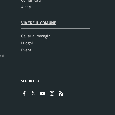
Comunicati
Avvisi
VIVERE IL COMUNE
Galleria immagini
Luoghi
Eventi
oni
SEGUICI SU
Faceboook
Twitter
Youtube
Instagram
RSS