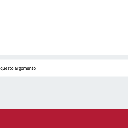
izia
r questo argomento