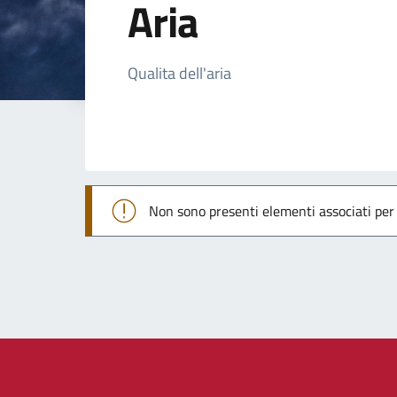
Aria
Dettagli della not
Qualita dell'aria
Non sono presenti elementi associati pe