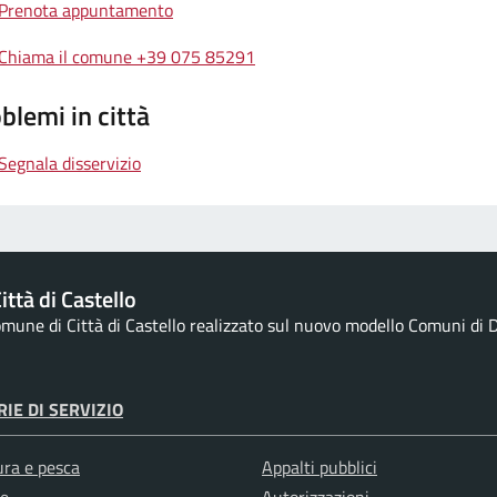
Prenota appuntamento
Chiama il comune +39 075 85291
blemi in città
Segnala disservizio
ttà di Castello
Comune di Città di Castello realizzato sul nuovo modello Comuni di De
IE DI SERVIZIO
ura e pesca
Appalti pubblici