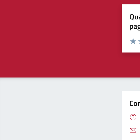
Qua
pa
Valuta 
Valut
V
Con