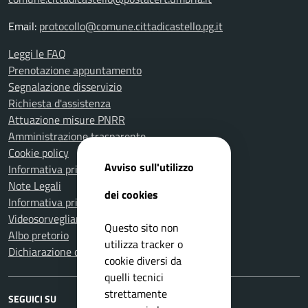
Email:
protocollo@comune.cittadicastello.pg.it
Leggi le FAQ
Prenotazione appuntamento
Segnalazione disservizio
Richiesta d'assistenza
Attuazione misure PNRR
Amministrazione trasparente
Cookie policy
Avviso sull'utilizzo
Informativa privacy
Note Legali
dei cookies
Informativa privacy Polizia Locale
Videosorveglianza e privacy
Questo sito non
Albo pretorio
utilizza tracker o
Dichiarazione di accessibilità
cookie diversi da
quelli tecnici
strettamente
SEGUICI SU