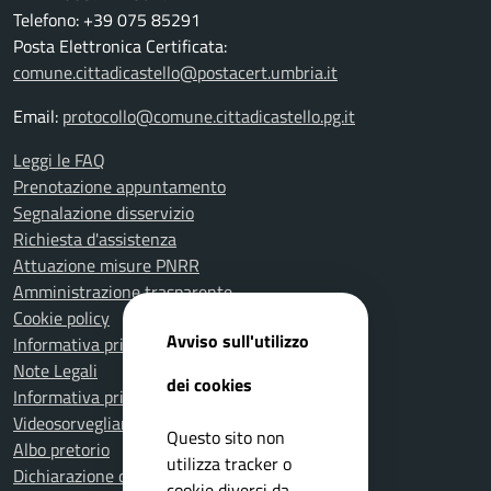
Telefono: +39 075 85291
Posta Elettronica Certificata:
comune.cittadicastello@postacert.umbria.it
Email:
protocollo@comune.cittadicastello.pg.it
Leggi le FAQ
Prenotazione appuntamento
Segnalazione disservizio
Richiesta d'assistenza
Attuazione misure PNRR
Amministrazione trasparente
Cookie policy
Avviso sull'utilizzo
Informativa privacy
Note Legali
dei cookies
Informativa privacy Polizia Locale
Videosorveglianza e privacy
Questo sito non
Albo pretorio
utilizza tracker o
Dichiarazione di accessibilità
cookie diversi da