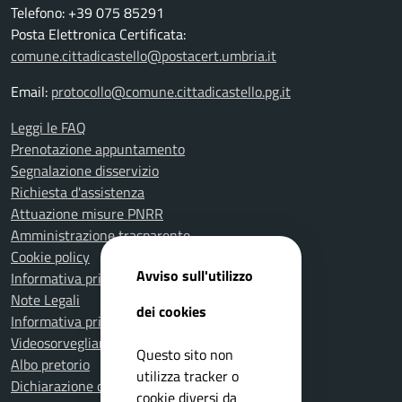
Telefono: +39 075 85291
Posta Elettronica Certificata:
comune.cittadicastello@postacert.umbria.it
Email:
protocollo@comune.cittadicastello.pg.it
Leggi le FAQ
Prenotazione appuntamento
Segnalazione disservizio
Richiesta d'assistenza
Attuazione misure PNRR
Amministrazione trasparente
Cookie policy
Avviso sull'utilizzo
Informativa privacy
Note Legali
dei cookies
Informativa privacy Polizia Locale
Videosorveglianza e privacy
Questo sito non
Albo pretorio
utilizza tracker o
Dichiarazione di accessibilità
cookie diversi da